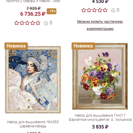
4 530 ₽
Христос у Марфы и Марии. 1886
7 925 ₽
0
- 15%
6 736.25 ₽
Можно купить частичную
0
комплектацию
Новинка
Новинка
Набор для вышивания ГН-017
Бархатное многоцветие. А. Уильямса
Набор для вышивания ЧМ-093
Царевна-лебедь
3 835 ₽