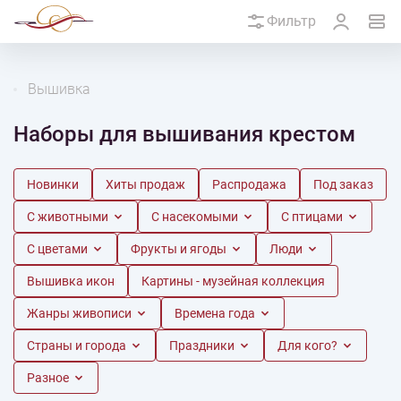
Фильтр
Вышивка
Наборы для вышивания крестом
Новинки
Хиты продаж
Распродажа
Под заказ
С животными
С насекомыми
С птицами
С цветами
Фрукты и ягоды
Люди
Вышивка икон
Картины - музейная коллекция
Жанры живописи
Времена года
Страны и города
Праздники
Для кого?
Разное